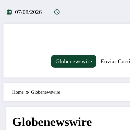
Pular
para
07/08/2026
o
conteúdo
Globenewswire
Enviar Curr
Home
Globenewswire
Globenewswire