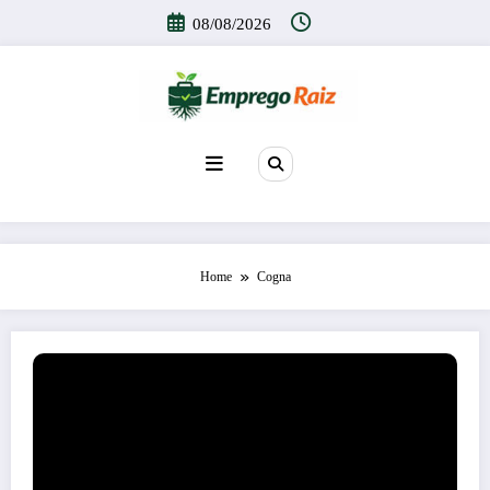
Pular
08/08/2026
para
o
conteúdo
Home
Cogna