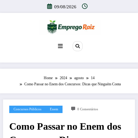
Pular
09/08/2026
para
o
conteúdo
Home
2024
agosto
14
Como Passar no Enem dos Concursos: Dicas que Ninguém Conta
Concursos Públicos
Enem
0 Comentários
Como Passar no Enem dos